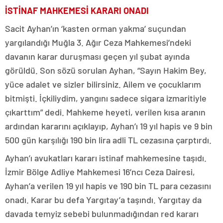
İSTİNAF MAHKEMESİ KARARI ONADI
Sacit Ayhan’ın ‘kasten orman yakma’ suçundan
yargılandığı Muğla 3. Ağır Ceza Mahkemesi’ndeki
davanın karar duruşması geçen yıl şubat ayında
görüldü. Son sözü sorulan Ayhan, “Sayın Hakim Bey,
yüce adalet ve sizler bilirsiniz. Ailem ve çocuklarım
bitmişti. İçkiliydim, yangını sadece sigara izmaritiyle
çıkarttım” dedi. Mahkeme heyeti, verilen kısa aranın
ardından kararını açıklayıp, Ayhan’ı 19 yıl hapis ve 9 bin
500 gün karşılığı 190 bin lira adli TL cezasına çarptırdı.
Ayhan’ı avukatları kararı istinaf mahkemesine taşıdı.
İzmir Bölge Adliye Mahkemesi 16’ncı Ceza Dairesi,
Ayhan’a verilen 19 yıl hapis ve 190 bin TL para cezasını
onadı. Karar bu defa Yargıtay’a taşındı. Yargıtay da
davada temyiz sebebi bulunmadığından red kararı