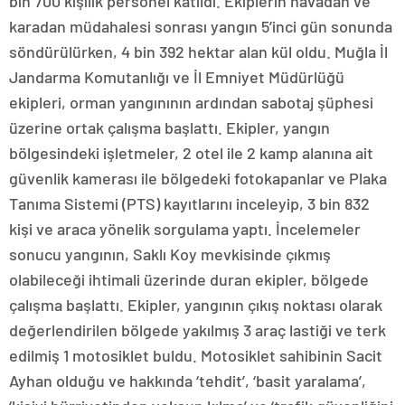
bin 700 kişilik personel katıldı. Ekiplerin havadan ve
karadan müdahalesi sonrası yangın 5’inci gün sonunda
söndürülürken, 4 bin 392 hektar alan kül oldu. Muğla İl
Jandarma Komutanlığı ve İl Emniyet Müdürlüğü
ekipleri, orman yangınının ardından sabotaj şüphesi
üzerine ortak çalışma başlattı. Ekipler, yangın
bölgesindeki işletmeler, 2 otel ile 2 kamp alanına ait
güvenlik kamerası ile bölgedeki fotokapanlar ve Plaka
Tanıma Sistemi (PTS) kayıtlarını inceleyip, 3 bin 832
kişi ve araca yönelik sorgulama yaptı. İncelemeler
sonucu yangının, Saklı Koy mevkisinde çıkmış
olabileceği ihtimali üzerinde duran ekipler, bölgede
çalışma başlattı. Ekipler, yangının çıkış noktası olarak
değerlendirilen bölgede yakılmış 3 araç lastiği ve terk
edilmiş 1 motosiklet buldu. Motosiklet sahibinin Sacit
Ayhan olduğu ve hakkında ‘tehdit’, ‘basit yaralama’,