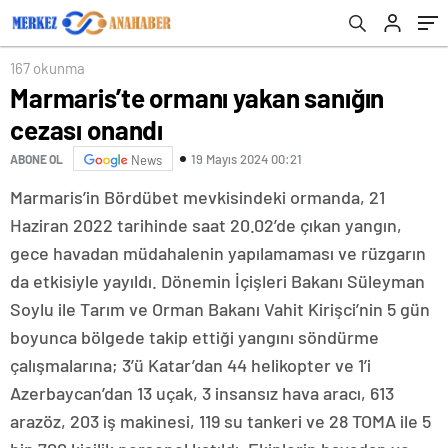
167 okunma
Marmaris’te ormanı yakan sanığın
cezası onandı
19 Mayıs 2024 00:21
ABONE OL
News
​Marmaris’in Bördübet mevkisindeki ormanda, 21
Haziran 2022 tarihinde saat 20.02’de çıkan yangın,
gece havadan müdahalenin yapılamaması ve rüzgarın
da etkisiyle yayıldı. Dönemin İçişleri Bakanı Süleyman
Soylu ile Tarım ve Orman Bakanı Vahit Kirişci’nin 5 gün
boyunca bölgede takip ettiği yangını söndürme
çalışmalarına; 3’ü Katar’dan 44 helikopter ve 1’i
Azerbaycan’dan 13 uçak, 3 insansız hava aracı, 613
arazöz, 203 iş makinesi, 119 su tankeri ve 28 TOMA ile 5