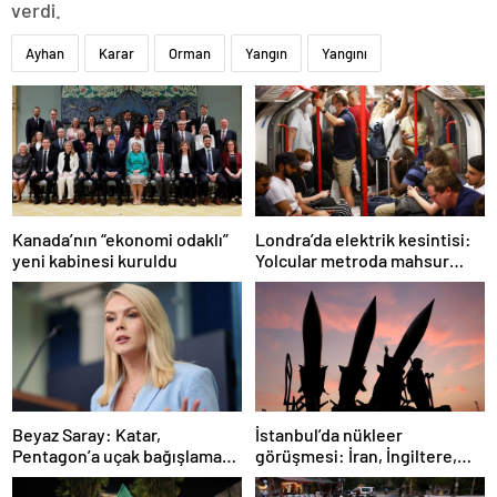
verdi.
Ayhan
Karar
Orman
Yangın
Yangını
Londra’da elektrik kesintisi:
Kanada’nın “ekonomi odaklı”
Yolcular metroda mahsur
yeni kabinesi kuruldu
kaldı
İstanbul’da nükleer
Beyaz Saray: Katar,
görüşmesi: İran, İngiltere,
Pentagon’a uçak bağışlamayı
Fransa ve Almanya buluşacak
teklif etti