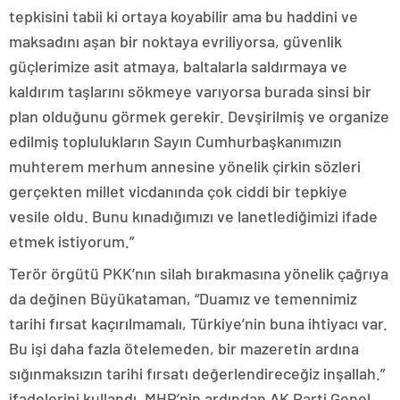
tepkisini tabii ki ortaya koyabilir ama bu haddini ve
maksadını aşan bir noktaya evriliyorsa, güvenlik
güçlerimize asit atmaya, baltalarla saldırmaya ve
kaldırım taşlarını sökmeye varıyorsa burada sinsi bir
plan olduğunu görmek gerekir. Devşirilmiş ve organize
edilmiş toplulukların Sayın Cumhurbaşkanımızın
muhterem merhum annesine yönelik çirkin sözleri
gerçekten millet vicdanında çok ciddi bir tepkiye
vesile oldu. Bunu kınadığımızı ve lanetlediğimizi ifade
etmek istiyorum.”
Terör örgütü PKK’nın silah bırakmasına yönelik çağrıya
da değinen Büyükataman, “Duamız ve temennimiz
tarihi fırsat kaçırılmamalı, Türkiye’nin buna ihtiyacı var.
Bu işi daha fazla ötelemeden, bir mazeretin ardına
sığınmaksızın tarihi fırsatı değerlendireceğiz inşallah.”
ifadelerini kullandı. MHP’nin ardından AK Parti Genel