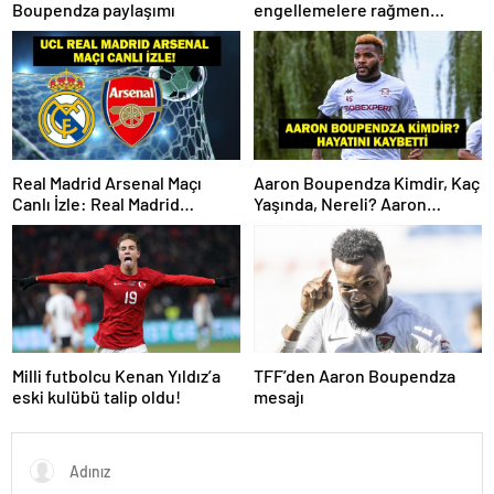
Boupendza paylaşımı
engellemelere rağmen
hedefimize ilerliyoruz
Real Madrid Arsenal Maçı
Aaron Boupendza Kimdir, Kaç
Canlı İzle: Real Madrid
Yaşında, Nereli? Aaron
Arsenal Maçı Hangi Kanalda?
Boupendza neden öldü?
Real Madrid Arsenal Maçı Ne
Süper Lig’in eski gol kralı
Zaman, Saat Kaçta? İşte Maç
hayatını kaybetti!
Kadrosu
Milli futbolcu Kenan Yıldız’a
TFF’den Aaron Boupendza
eski kulübü talip oldu!
mesajı