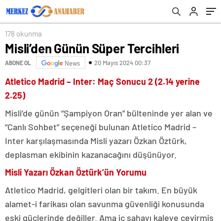
178 okunma
Misli’den Günün Süper Tercihleri
20 Mayıs 2024 00:37
ABONE OL
News
Atletico Madrid – Inter: Maç Sonucu 2 (2.14 yerine
2.25)
Misli’de günün “Şampiyon Oran” bülteninde yer alan ve
“Canlı Sohbet” seçeneği bulunan Atletico Madrid –
Inter karşılaşmasında Misli yazarı Özkan Öztürk,
deplasman ekibinin kazanacağını düşünüyor.
Misli Yazarı Özkan Öztürk’ün Yorumu
Atletico Madrid, gelgitleri olan bir takım. En büyük
alamet-i farikası olan savunma güvenliği konusunda
eski güçlerinde değiller. Ama iç sahayı kaleye çevirmiş