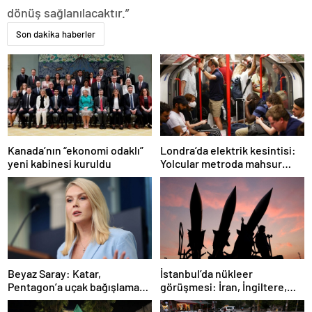
dönüş sağlanılacaktır.”
Son dakika haberler
Londra’da elektrik kesintisi:
Kanada’nın “ekonomi odaklı”
Yolcular metroda mahsur
yeni kabinesi kuruldu
kaldı
İstanbul’da nükleer
Beyaz Saray: Katar,
görüşmesi: İran, İngiltere,
Pentagon’a uçak bağışlamayı
Fransa ve Almanya buluşacak
teklif etti