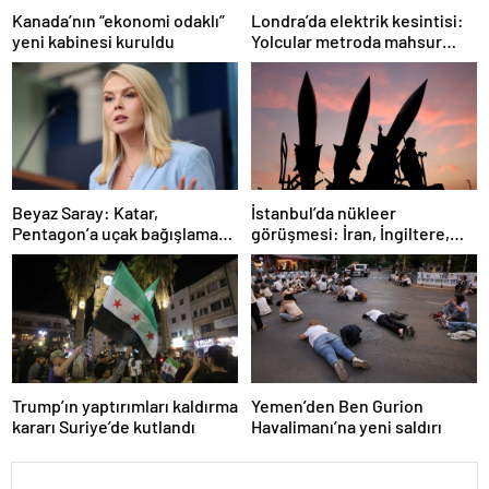
Londra’da elektrik kesintisi:
Kanada’nın “ekonomi odaklı”
Yolcular metroda mahsur
yeni kabinesi kuruldu
kaldı
İstanbul’da nükleer
Beyaz Saray: Katar,
görüşmesi: İran, İngiltere,
Pentagon’a uçak bağışlamayı
Fransa ve Almanya buluşacak
teklif etti
Trump’ın yaptırımları kaldırma
Yemen’den Ben Gurion
kararı Suriye’de kutlandı
Havalimanı’na yeni saldırı