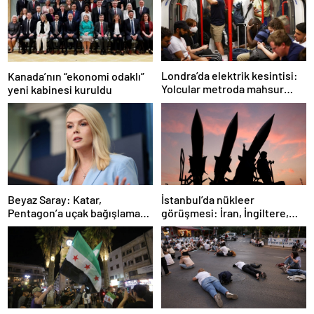
Londra’da elektrik kesintisi:
Kanada’nın “ekonomi odaklı”
Yolcular metroda mahsur
yeni kabinesi kuruldu
kaldı
İstanbul’da nükleer
Beyaz Saray: Katar,
görüşmesi: İran, İngiltere,
Pentagon’a uçak bağışlamayı
Fransa ve Almanya buluşacak
teklif etti