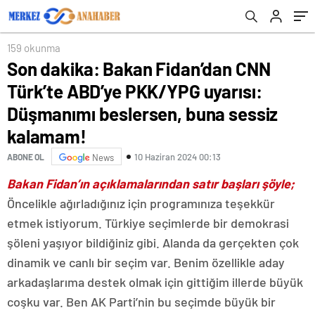
beslersen, buna sessiz kalamam!
çıkmaya başlad’
159 okunma
Son dakika: Bakan Fidan’dan CNN
Türk’te ABD’ye PKK/YPG uyarısı:
Düşmanımı beslersen, buna sessiz
kalamam!
10 Haziran 2024 00:13
ABONE OL
News
Bakan Fidan’ın açıklamalarından satır başları şöyle;
Öncelikle ağırladığınız için programınıza teşekkür
etmek istiyorum. Türkiye seçimlerde bir demokrasi
şöleni yaşıyor bildiğiniz gibi. Alanda da gerçekten çok
dinamik ve canlı bir seçim var. Benim özellikle aday
arkadaşlarıma destek olmak için gittiğim illerde büyük
coşku var. Ben AK Parti’nin bu seçimde büyük bir