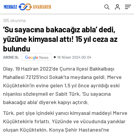
195 okunma
‘Su sayacına bakacağız abla’ dedi,
yüzüne kimyasal attı! 15 yıl ceza az
bulundu
16 Nisan 2024 00:04
ABONE OL
News
Olay, 19 Haziran 2022’de Çumra ilçesi Bakkalbaşı
Mahallesi 72125’inci Sokak’ta meydana geldi. Merve
Küçüktekin’in evine gelen 1,5 yıl önce ayrıldığı eski
nişanlısı sözleşmeli er Sabit Türk, ‘Su sayacına
bakacağız abla’ diyerek kapıyı açtırdı.
Türk, pet şişe içindeki yanıcı kimyasal maddeyi Merve
Küçüktekin’e fırlattı. Yüzünde ve vücudunda yanıklar
oluşan Küçüktekin, Konya Şehir Hastanesi’ne