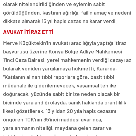
olarak nitelendirildiğinden ve eylemin sabit
görüldüğünden, kastının ağırlığı, failin amaç ve nedeni
dikkate alınarak 15 yıl hapis cezasına karar verdi.
AVUKAT İTİRAZ ETTİ
Merve Küçüktekin’in avukatı aracılığıyla yaptığı itiraz
başvurusu üzerine Konya Bölge Adliye Mahkemesi
1’inci Ceza Dairesi, yerel mahkemenin verdiği cezayı az
bularak yeniden yargılamaya hükmetti. Kararda,
“Katılanın alınan tıbbi raporlara göre, basit tıbbi
müdahale ile giderilemeyecek, yaşamsal tehlike
doğuracak, yüzünde sabit bir ize neden olacak bir
biçimde yaralandığı olayda, sanık hakkında orantılılık
ilkesi gözetilerek, 13 yıldan 20 yıla hapis cezasını
öngören TCK’nın 35’inci maddesi uyarınca,
yaralanmanın niteliği, meydana gelen zarar ve