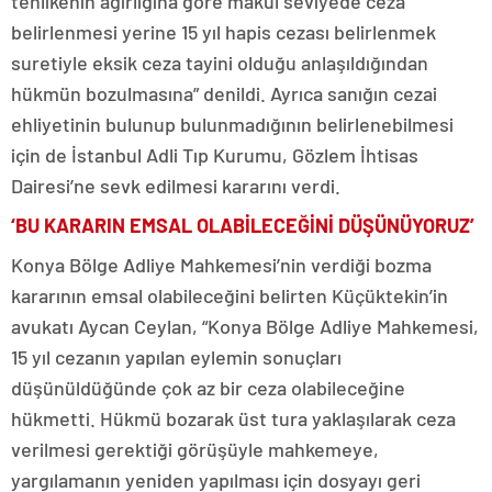
tehlikenin ağırlığına göre makul seviyede ceza
belirlenmesi yerine 15 yıl hapis cezası belirlenmek
suretiyle eksik ceza tayini olduğu anlaşıldığından
hükmün bozulmasına” denildi. Ayrıca sanığın cezai
ehliyetinin bulunup bulunmadığının belirlenebilmesi
için de İstanbul Adli Tıp Kurumu, Gözlem İhtisas
Dairesi’ne sevk edilmesi kararını verdi.
‘BU KARARIN EMSAL OLABİLECEĞİNİ DÜŞÜNÜYORUZ’
Konya Bölge Adliye Mahkemesi’nin verdiği bozma
kararının emsal olabileceğini belirten Küçüktekin’in
avukatı Aycan Ceylan, “Konya Bölge Adliye Mahkemesi,
15 yıl cezanın yapılan eylemin sonuçları
düşünüldüğünde çok az bir ceza olabileceğine
hükmetti. Hükmü bozarak üst tura yaklaşılarak ceza
verilmesi gerektiği görüşüyle mahkemeye,
yargılamanın yeniden yapılması için dosyayı geri