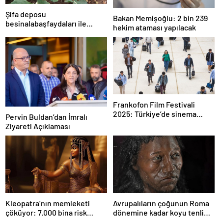
Şifa deposu
Bakan Memişoğlu: 2 bin 239
besinalabaşfaydaları ile
hekim ataması yapılacak
şaşırtıyor! İşte kanserden
koruyan mucize besin
alabaş…
Frankofon Film Festivali
2025: Türkiye’de sinema
Pervin Buldan’dan İmralı
kutlaması başlıyor
Ziyareti Açıklaması
Kleopatra’nın memleketi
Avrupalıların çoğunun Roma
çöküyor: 7.000 bina risk
dönemine kadar koyu tenli