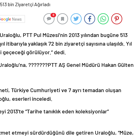
0
News
Uraloğlu, PTT Pul Müzesi’nin 2013 yılından bugüne 513
ıl itibarıyla yaklaşık 72 bin ziyaretçi sayısına ulaşıldı. Yıl
i geçeceği görülüyor.” dedi.
 Uraloğlu’na, ???????PTT AŞ Genel Müdürü Hakan Gülten
eti, Türkiye Cumhuriyeti ve 7 ayrı temadan oluşan
ğlu, eserleri inceledi.
 2013’te “Tarihe tanıklık eden koleksiyonlar”
met etmeyi sürdürdüğünü dile getiren Uraloğlu, “Müze,