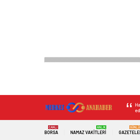
Ha
ed
CANLI
ANLIK
GÜNLÜ
BORSA
NAMAZ VAKITLERI
GAZETELE