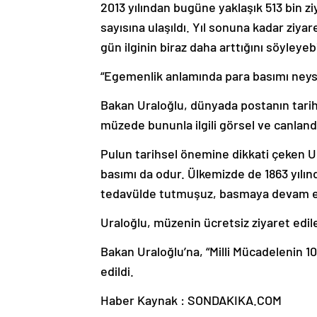
2013 yılından bugüne yaklaşık 513 bin ziya
sayısına ulaşıldı. Yıl sonuna kadar ziya
gün ilginin biraz daha arttığını söyleyebi
“Egemenlik anlamında para basımı neys
Bakan Uraloğlu, dünyada postanın tarih
müzede bununla ilgili görsel ve canlandı
Pulun tarihsel önemine dikkati çeken U
basımı da odur. Ülkemizde de 1863 yılınd
tedavülde tutmuşuz, basmaya devam etm
Uraloğlu, müzenin ücretsiz ziyaret edileb
Bakan Uraloğlu’na, “Milli Mücadelenin 1
edildi.
Haber Kaynak : SONDAKIKA.COM