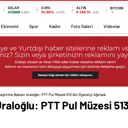
DOLAR
EURO
ALTIN
BITCOIN
47,5988
54,9914
6.495,74
%
0.05%
-0.07%
-0,01
Ekonomi
Spor
Kadın
Foto Galeri
Videolar
laştırma Bakanı Uraloğlu: PTT Pul Müzesi 513 bin Ziyaretçi Ağırladı
raloğlu: PTT Pul Müzesi 513