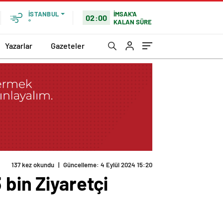
İMSAK'A
İSTANBUL
02:00
KALAN SÜRE
°
Yazarlar
Gazeteler
137 kez okundu
|
Güncelleme: 4 Eylül 2024 15:20
 bin Ziyaretçi