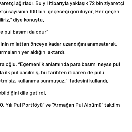
retçi ağırladı. Bu yıl itibarıyla yaklaşık 72 bin ziyaretçi
retçi sayısının 100 bini geçeceği görülüyor. Her geçen
liriz.” diye konuştu.
e pul basımı da odur”
inin milattan önceye kadar uzandığını anımsatarak,
rmaların yer aldığını aktardı.
raloğlu, “Egemenlik anlamında para basımı neyse pul
a ilk pul basılmış, bu tarihten itibaren de pulu
işiz, kullanıma sunmuşuz.” ifadesini kullandı.
ildiğini dile getirdi.
00. Yılı Pul Portföyü” ve “Armağan Pul Albümü” takdim