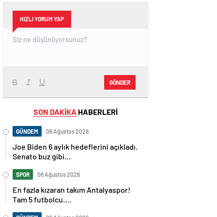
HIZLI YORUM YAP
GÖNDER
SON DAKİKA
HABERLERİ
GÜNDEM
06 Ağustos 2026
Joe Biden 6 aylık hedeflerini açıkladı.
Senato buz gibi…
SPOR
06 Ağustos 2026
En fazla kızaran takım Antalyaspor!
Tam 5 futbolcu….