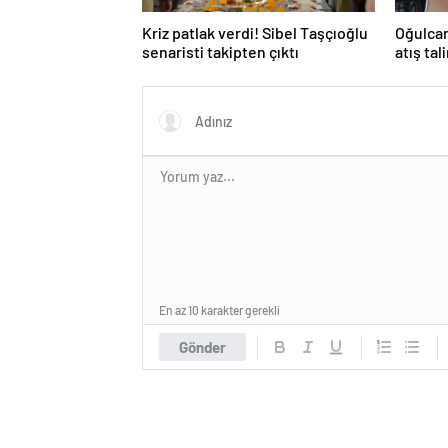
Kriz patlak verdi! Sibel Taşçıoğlu
Oğulcan
senaristi takipten çıktı
atış tal
En az 10 karakter gerekli
Gönder