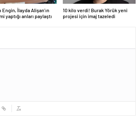
 Engin, İlayda Alişan’ın
10 kilo verdi! Burak Yörük yeni
imi yaptığı anları paylaştı
projesi için imaj tazeledi