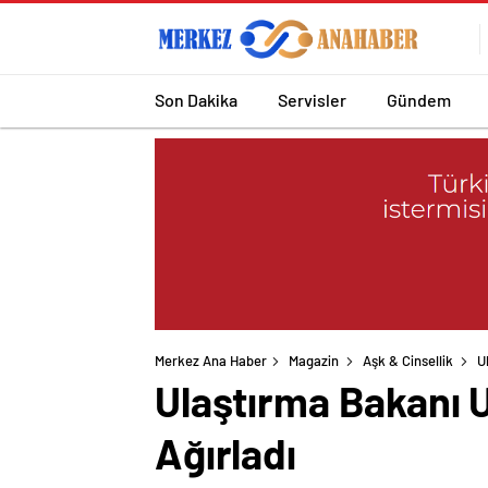
Son Dakika
Servisler
Gündem
Merkez Ana Haber
Magazin
Aşk & Cinsellik
U
Ulaştırma Bakanı U
Ağırladı