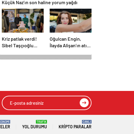
Küçük Naz’ın son haline yorum yağdı
Kriz patlak verdi!
Oğulcan Engin,
Sibel Taşçıoğlu
İlayda Alişan’ın atış
senaristi takipten
talimi yaptığı anları
çıktı
paylaştı
KONOMİ
TRAFİK
CANLI
TELER
YOL DURUMU
KRIPTO PARALAR