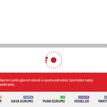
berleri anlık güncel olarak e-posta adresiniz üzerinden takip
ebilirsiniz.
K
TAHMİNİ
LİG
EKONOMİ
E
R
HAVA DURUMU
PUAN DURUMU
HISSELER
PARI