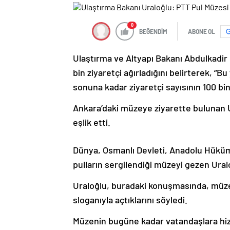
0
BEĞENDİM
ABONE OL
Ulaştırma ve Altyapı Bakanı Abdulkadir 
bin ziyaretçi ağırladığını belirterek, “Bu y
sonuna kadar ziyaretçi sayısının 100 bin
Ankara’daki müzeye ziyarette bulunan
eşlik etti.
Dünya, Osmanlı Devleti, Anadolu Hüküm
pulların sergilendiği müzeyi gezen Uralo
Uraloğlu, buradaki konuşmasında, müzeyi
sloganıyla açtıklarını söyledi.
Müzenin bugüne kadar vatandaşlara hiz