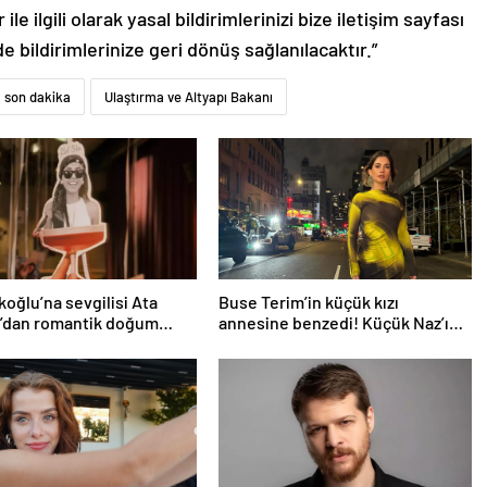
le ilgili olarak yasal bildirimlerinizi bize iletişim sayfası
de bildirimlerinize geri dönüş sağlanılacaktır.”
son dakika
Ulaştırma ve Altyapı Bakanı
rkoğlu’na sevgilisi Ata
Buse Terim’in küçük kızı
z’dan romantik doğum
annesine benzedi! Küçük Naz’ın
rprizi
son haline yorum yağdı