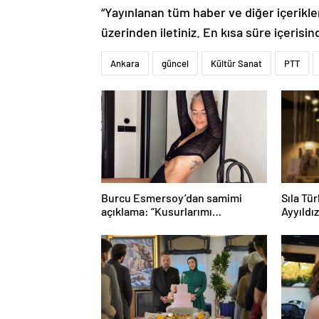
“Yayınlanan tüm haber ve diğer içerikler i
üzerinden iletiniz. En kısa süre içerisin
Ankara
güncel
Kültür Sanat
PTT
Burcu Esmersoy’dan samimi
Sıla Tü
açıklama: “Kusurlarımı
Ayyıldı
seviyorum”
günü sü