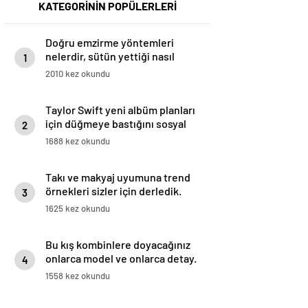
KATEGORİNİN POPÜLERLERİ
Doğru emzirme yöntemleri
nelerdir, sütün yettiği nasıl
1
anlaşılır?
2010 kez okundu
Taylor Swift yeni albüm planları
için düğmeye bastığını sosyal
2
medyadan duyurdu!
1688 kez okundu
Takı ve makyaj uyumuna trend
örnekleri sizler için derledik.
3
1625 kez okundu
Bu kış kombinlere doyacağınız
onlarca model ve onlarca detay.
4
1558 kez okundu