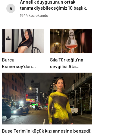
Annelik duygusunun ortak
tanımı diyebileceğimiz 10 başlık.
5
1544 kez okundu
Burcu
Sıla Türkoğlu’na
Esmersoy’dan
sevgilisi Ata
samimi açıklama:
Ayyıldız’dan
“Kusurlarımı
romantik doğum
seviyorum”
günü sürprizi
Buse Terim’in küçük kızı annesine benzedi!