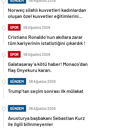
GÜNDEM
06 Ağustos 2026
Norweç silahlı kuvvetleri kadınlardan
oluşan özel kuvvetler eğitimlerini
başlattı.
SPOR
06 Ağustos 2026
Cristiano Ronaldo’nun akıllara zarar
tüm kariyerinin istatistiğini çıkardık !
SPOR
06 Ağustos 2026
Galatasaray’a kötü haber! Monaco’dan
flaş Onyekuru kararı.
GÜNDEM
06 Ağustos 2026
Trump’tan seçim sonrası ilk mülakat
GÜNDEM
06 Ağustos 2026
Avusturya başbakanı Sebastian Kurz
ile ilgili bilinmeyenler