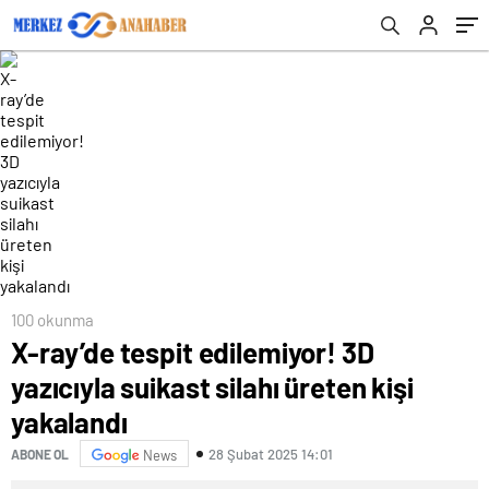
100 okunma
X-ray’de tespit edilemiyor! 3D
yazıcıyla suikast silahı üreten kişi
yakalandı
28 Şubat 2025 14:01
ABONE OL
News