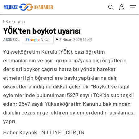
98 okunma
YÖK’ten boykot uyarısı
9 Nisan 2025 18:45
ABONE OL
News
Yükseköğretim Kurulu (YÖK), bazı öğretim
elemanlarının ve aşırı grupların/yasa dışı örgütlerin
dersleri boykot çağrısı hatta bu yönde hareket
etmeleri için öğrencilere baskı yaptıklarına dair
şikâyetler alındığına dikkat çekerek, “Boykot ve işgal
eylemlerinde bulunulması 5237 sayılı TCK’da suç teşkil
eden; 2547 sayılı Yükseköğretim Kanunu bakımından
disiplin cezasını gerektiren eylemlerdendir” açıklaması
yaptı.
Haber Kaynak : MILLIYET.COM.TR