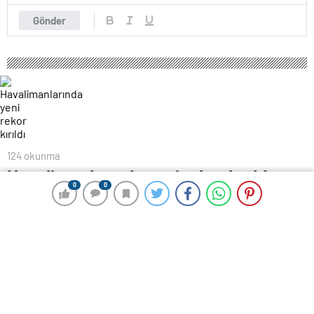
Gönder
124 okunma
Havalimanlarında yeni rekor kırıldı
0
0
0
0
8 Nisan 2025 19:27
ABONE OL
News
Ulaştırma ve Altyapı Bakanı Abdulkadir Uraloğlu, 2025
yılı ilk çeyreğine ait hava yolu uçak, yolcu ve yük
verileri ile Ramazan Bayramı’ndaki yolcu hareketliliğini
değerlendirdi.
İSTANBUL HAVALİMANI BİR GÜNDE 258 BİN 242