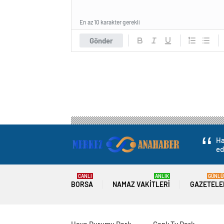
En az 10 karakter gerekli
Gönder
Ha
ed
CANLI
ANLIK
GÜNLÜ
BORSA
NAMAZ VAKITLERI
GAZETELE