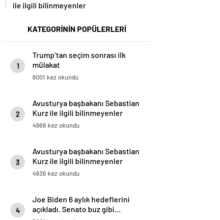
ile ilgili bilinmeyenler
KATEGORİNİN POPÜLERLERİ
Trump’tan seçim sonrası ilk
mülakat
1
8001 kez okundu
Avusturya başbakanı Sebastian
Kurz ile ilgili bilinmeyenler
2
4968 kez okundu
Avusturya başbakanı Sebastian
Kurz ile ilgili bilinmeyenler
3
4936 kez okundu
Joe Biden 6 aylık hedeflerini
açıkladı. Senato buz gibi…
4