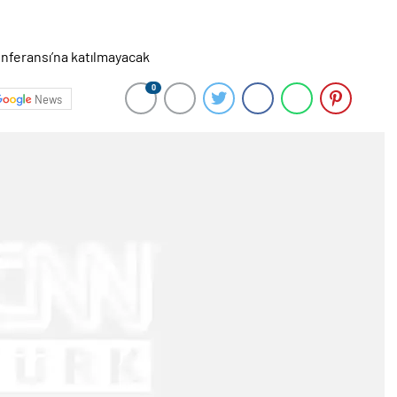
0
News