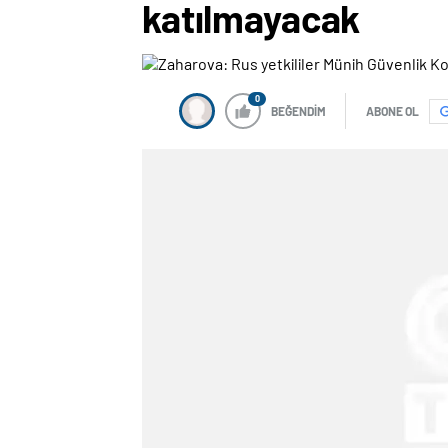
katılmayacak
0
BEĞENDİM
ABONE OL