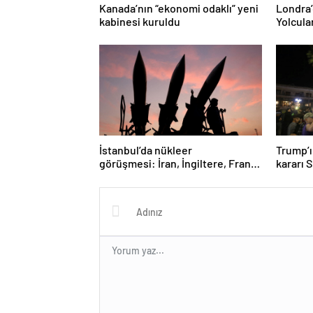
Kanada’nın “ekonomi odaklı” yeni
Londra’
kabinesi kuruldu
Yolcula
İstanbul’da nükleer
Trump’ı
görüşmesi: İran, İngiltere, Fransa
kararı 
ve Almanya buluşacak