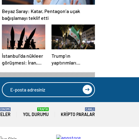
Beyaz Saray: Katar, Pentagon’a uçak
bağışlamayı teklif etti
İstanbul’da nükleer
Trump’ın
görüşmesi: İran,
yaptırımları
İngiltere, Fransa ve
kaldırma kararı
Almanya buluşacak
Suriye’de kutlandı
KONOMİ
TRAFİK
CANLI
TELER
YOL DURUMU
KRIPTO PARALAR