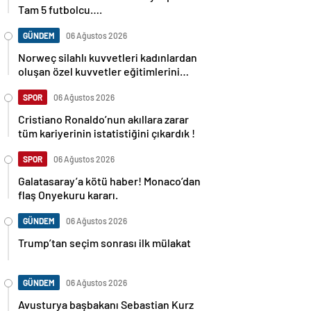
Tam 5 futbolcu….
GÜNDEM
06 Ağustos 2026
Norweç silahlı kuvvetleri kadınlardan
oluşan özel kuvvetler eğitimlerini
başlattı.
SPOR
06 Ağustos 2026
Cristiano Ronaldo’nun akıllara zarar
tüm kariyerinin istatistiğini çıkardık !
SPOR
06 Ağustos 2026
Galatasaray’a kötü haber! Monaco’dan
flaş Onyekuru kararı.
GÜNDEM
06 Ağustos 2026
Trump’tan seçim sonrası ilk mülakat
GÜNDEM
06 Ağustos 2026
Avusturya başbakanı Sebastian Kurz