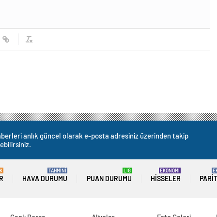
berleri anlık güncel olarak e-posta adresiniz üzerinden takip
ebilirsiniz.
K
TAHMİNİ
LİG
EKONOMİ
E
R
HAVA DURUMU
PUAN DURUMU
HISSELER
PARI