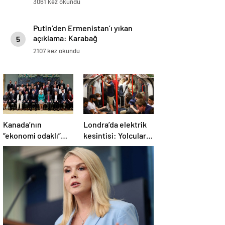
3061 kez okundu
Putin’den Ermenistan’ı yıkan
açıklama: Karabağ
5
Azerbaycan’ın ayrılmaz bir
2107 kez okundu
parçasıdır!
Kanada’nın
Londra’da elektrik
“ekonomi odaklı”
kesintisi: Yolcular
yeni kabinesi
metroda mahsur
kuruldu
kaldı