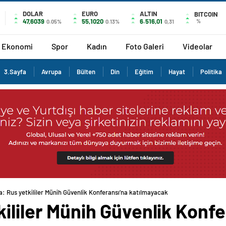
DOLAR
EURO
ALTIN
BITCOIN
47,6039
55,1020
6.516,01
%
0.05%
0.13%
0,31
Ekonomi
Spor
Kadın
Foto Galeri
Videolar
3.Sayfa
Avrupa
Bülten
Din
Eğitim
Hayat
Politika
: Rus yetkililer Münih Güvenlik Konferansı’na katılmayacak
ililer Münih Güvenlik Konfe