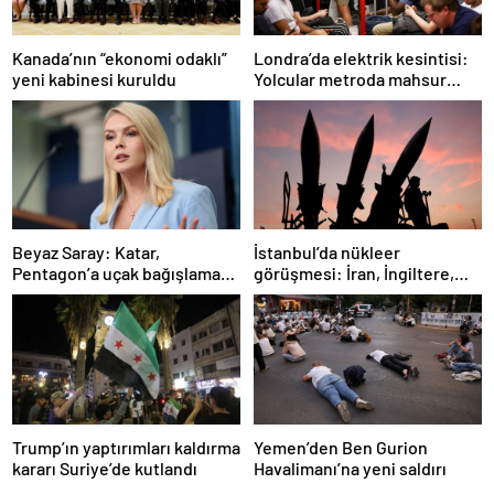
Londra’da elektrik kesintisi:
Kanada’nın “ekonomi odaklı”
Yolcular metroda mahsur
yeni kabinesi kuruldu
kaldı
İstanbul’da nükleer
Beyaz Saray: Katar,
görüşmesi: İran, İngiltere,
Pentagon’a uçak bağışlamayı
Fransa ve Almanya buluşacak
teklif etti
Trump’ın yaptırımları kaldırma
Yemen’den Ben Gurion
kararı Suriye’de kutlandı
Havalimanı’na yeni saldırı