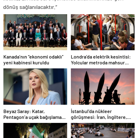
dönüş sağlanılacaktır.”
Londra’da elektrik kesintisi:
Kanada’nın “ekonomi odaklı”
Yolcular metroda mahsur
yeni kabinesi kuruldu
kaldı
İstanbul’da nükleer
Beyaz Saray: Katar,
görüşmesi: İran, İngiltere,
Pentagon’a uçak bağışlamayı
Fransa ve Almanya buluşacak
teklif etti