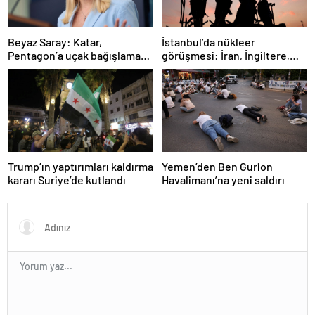
İstanbul’da nükleer
Beyaz Saray: Katar,
görüşmesi: İran, İngiltere,
Pentagon’a uçak bağışlamayı
Fransa ve Almanya buluşacak
teklif etti
Trump’ın yaptırımları kaldırma
Yemen’den Ben Gurion
kararı Suriye’de kutlandı
Havalimanı’na yeni saldırı