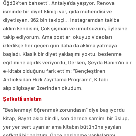
Öğdük’ten bahsetti. Antalya’da yaşıyor, Renova
isminde bir diyet kliniği var, gıda mühendisi ve
diyetisyen, 962 bin takipçi… Instagramdan takibe
aldım kendisini. Çok şişman ve umutsuzum, öylesine
takip ediyorum. Ama postları okuyup videoları
izledikçe her geçen gün daha da aklıma yatmaya
başladı. Klasik bir diyet yaklaşımı yoktu, beslenme
eğitimine ağırlık veriyordu. Derken, Şeyda Hanım’ın bir
e-kitabı olduğunu fark ettim: “Gençleştiren
Antioksidan Hızlı Zayıflama Programı”. Kitabı
alıp bilgisayar üzerinden okudum.
Şefkatli anlatım
“Beslenmeyi öğrenmek zorundasın” diye başlıyordu
kitap. Gayet akıcı bir dil, son derece samimi bir üslup,
yer yer sert uyarılar ama kitabın bütününe yayılan
şefkatli bir anlatım. Önce beslenme yanlışlarımı