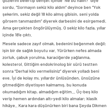
gözlerini belertip dehşet içinde “Ne bu hâlin?” diye
sordu. “Sormayın sekiz kilo aldım” deyince ben “Yok
şekerim, sekiz değil 18 kilo almış gibisin, seni yolda
görsem tanımazdım” diyerek darbesini de esirgemedi.
Ama gerçekten öngörülüymüş. O sekiz kilo fazla, yıllar
içinde 18’e çıktı.
Mesele sadece zayıf olmak, bedenini beğenmek değil;
işin bir de sağlık boyutu var. Yürürken nefes almada
zorluk, çabuk yorulma, karaciğerde yağlanma,
kolesterol. Gittiğim endokrinolog bir sürü testten
sonra “Derhal kilo vermelisiniz” diyerek yolladı beni
eve. İyi de kolay mı, yıllardır ünlüsünden, ünsüzüne
gitmediğim diyetisyen kalmamış, bu konuda
okumadığım kitap, almadığım eğitim… Üç-beş kilo
verip hemen ardından altı-yedi kilo almalar; klasik
hikâye.. Kara kara düşünürken biri bana Şeyda Dikmen