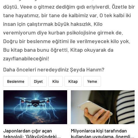
düştü. Veee o gitmez dediğim gıdı eriyiverdi. Özetle bir
tane hayatımız, bir tane de kalbimiz var. O tek kalbi iki
insan için çalıştırmak büyük haksızlık. Kilo
veremiyorum diye kurban psikolojisine girmek de.
Doğru bir beslenme eğitimi ile verilmeyecek kilo yok.
Bu kitap bana bunu öğretti. Kitap okuyarak da
zayıflanabileceğini!
Daha önceleri neredeydiniz Şeyda Hanım?
Beslenme
Diyet
Kilo
Kitap
Yeme
Japonlardan çığır açan
Milyonlarca kişi tarafından
teknoloji: ‘Gökyüzündeki
kullanılan uygulama, önemli