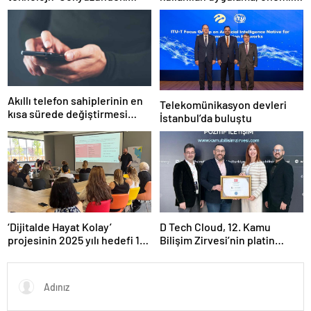
paratoner’
bir özelliğini kapatıyor
Akıllı telefon sahiplerinin en
Telekomünikasyon devleri
kısa sürede değiştirmesi
İstanbul’da buluştu
gereken 6 ayar
D Tech Cloud, 12. Kamu
‘Dijitalde Hayat Kolay’
Bilişim Zirvesi’nin platin
projesinin 2025 yılı hedefi 15
sponsoru olarak dijital
bin girişimci kadın
geleceğe yön verdi