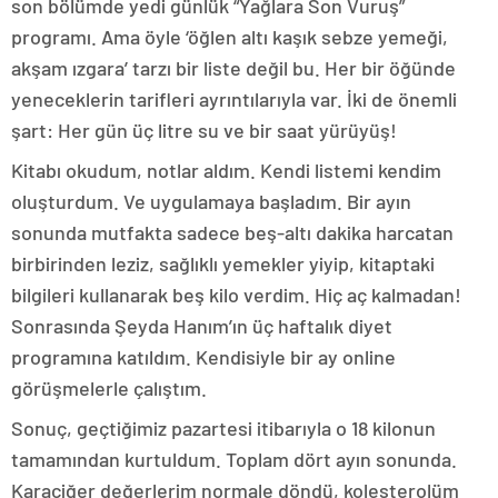
son bölümde yedi günlük “Yağlara Son Vuruş”
programı. Ama öyle ‘öğlen altı kaşık sebze yemeği,
akşam ızgara’ tarzı bir liste değil bu. Her bir öğünde
yeneceklerin tarifleri ayrıntılarıyla var. İki de önemli
şart: Her gün üç litre su ve bir saat yürüyüş!
Kitabı okudum, notlar aldım. Kendi listemi kendim
oluşturdum. Ve uygulamaya başladım. Bir ayın
sonunda mutfakta sadece beş-altı dakika harcatan
birbirinden leziz, sağlıklı yemekler yiyip, kitaptaki
bilgileri kullanarak beş kilo verdim. Hiç aç kalmadan!
Sonrasında Şeyda Hanım’ın üç haftalık diyet
programına katıldım. Kendisiyle bir ay online
görüşmelerle çalıştım.
Sonuç, geçtiğimiz pazartesi itibarıyla o 18 kilonun
tamamından kurtuldum. Toplam dört ayın sonunda.
Karaciğer değerlerim normale döndü, kolesterolüm