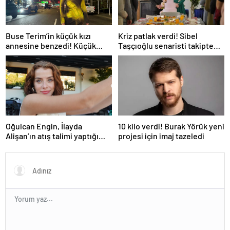
Buse Terim’in küçük kızı
Kriz patlak verdi! Sibel
annesine benzedi! Küçük
Taşçıoğlu senaristi takipten
Naz’ın son haline yorum yağdı
çıktı
Oğulcan Engin, İlayda
10 kilo verdi! Burak Yörük yeni
Alişan’ın atış talimi yaptığı
projesi için imaj tazeledi
anları paylaştı