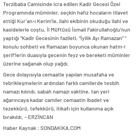
Terzibaba Camisinde icra edilen Kadir Gecesi Özel
Programında müminler, seçkin hafız hocaların tilavet
ettiği Kur’an-ı Kerim’le, ilahi ekibinin okuduğu ilahi ve
kasidelerle coştu, İl Müftüsü İsmail Fakirullahoğlu’nun
yaptığı “Kadir Gecesinin fazileti, “İyilik Ayı Ramazan” ”
konulu sohbeti ve Ramazan boyunca okunan hatm-i
şerif’lerin duasıyla gecenin feyz ve bereketi müminler
üzerine sağanak olup yağdı.
Gece dolayısıyla cemaatle yapılan musafaha ve
tebrikleşmelerin ardından farklı camilerde tesbih
namazı kılındı, sabah namazı vaktine, tan yeri
ağarıncaya kadar camiler cemaatin ibadet ve
tezekkürü, tefekkürü, itikafı için kullanıma açık
bırakıldı. – ERZİNCAN
Haber Kaynak : SONDAKIKA.COM