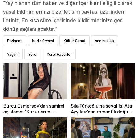
“Yayınlanan tüm haber ve diğer içerikler ile ilgili olarak
yasal bildirimlerinizi bize iletişim sayfası üzerinden
iletiniz. En kısa süre içerisinde bildirimlerinize geri
dönüş sağlanılacaktır.”
Erzincan
Kadir Gecesi
Kültür Sanat
son dakika
Yaşam
Yerel
Yerel Haberler
Burcu Esmersoy’dan samimi
Sıla Türkoğlu’na sevgilisi Ata
açıklama: “Kusurlarımı
Ayyıldız’dan romantik doğum
seviyorum”
günü sürprizi