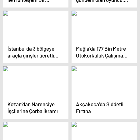
Konser Verdi
uyuşturucu
kaçakcılığından
yakalandı
İstanbul’da 3 bölgeye
Muğla’da 177 Bin Metre
araçla girişler ücretli
Otokorkuluk Çalışması
olacak
Tamamlandı
Kozan’dan Narenciye
Akçakoca’da Şiddetli
İşçilerine Çorba İkramı
Fırtına