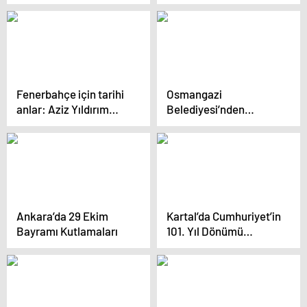
Oldu
Fenerbahçe için tarihi
Osmangazi
anlar: Aziz Yıldırım
Belediyesi’nden
gözyaşlarını tutamadı
Çocuklara Masal
Atölyesi
Ankara’da 29 Ekim
Kartal’da Cumhuriyet’in
Bayramı Kutlamaları
101. Yıl Dönümü
Coşkuyla Kutlandı