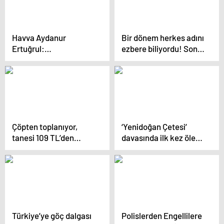
Havva Aydanur
Bir dönem herkes adını
Ertuğrul:
ezbere biliyordu! Son
Depremzedelere Umut
halini görenler
olan Sağlıkçı
tanıyamadı
Çöpten toplanıyor,
‘Yenidoğan Çetesi’
tanesi 109 TL’den
davasında ilk kez ölen
Avrupa’ya kapış kapış
bebeklerin aileleri
satılıyor
dinleniyor
Türkiye’ye göç dalgası
Polislerden Engellilere