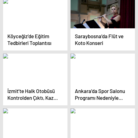
Köyceğiz’de Eğitim
Saraybosna’da Flüt ve
Tedbirleri Toplantısı
Koto Konseri
İzmit’te Halk Otobüsü
Ankara’da Spor Salonu
Kontrolden Çıktı, Kaza
Programı Nedeniyle
Sonrası Yaralılar
Yollar Kapatılacak
Hastaneye Kaldırıldı