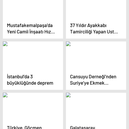
Mustafakemalpaşa’da
37 Yıldır Ayakkabı
Yeni Camii İnşaatı Hızla
Tamirciliği Yapan Usta,
İlerliyor
Mesleğini Çocuklarına
Devrediyor
İstanbul’da 3
Cansuyu Derneği’nden
büyüklüğünde deprem
Suriye’ye Ekmek
Yardımı
Türkiye, Göçmen
Galatasaray,