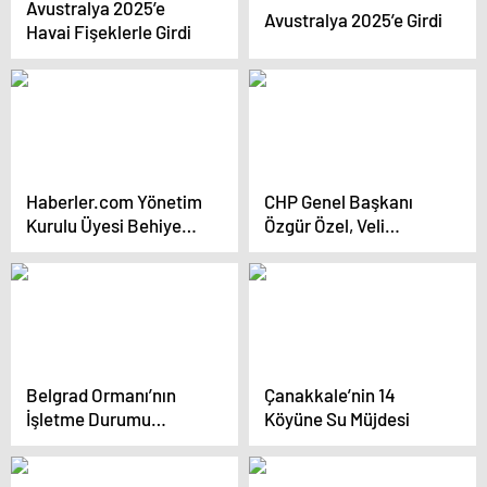
Avustralya 2025’e
Avustralya 2025’e Girdi
Havai Fişeklerle Girdi
Haberler.com Yönetim
CHP Genel Başkanı
Kurulu Üyesi Behiye
Özgür Özel, Veli
Teymur: Elon Musk’ın
Ağbaba’nın Babasının
Paylaşımı Güçlü Bir
Cenaze Törenine
Uyarı
Katıldı
Belgrad Ormanı’nın
Çanakkale’nin 14
İşletme Durumu
Köyüne Su Müjdesi
Tartışmalı