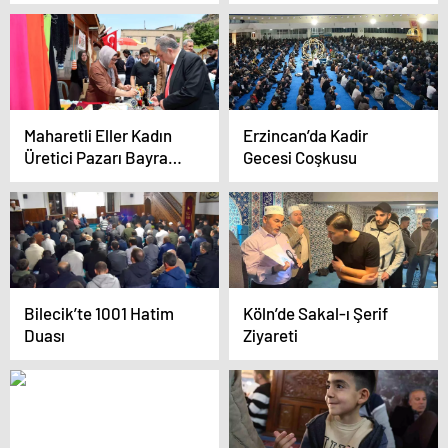
denizanası istilasına
protestosu damga
uğradı
vurdu: Elinizde kan var
Maharetli Eller Kadın
Erzincan’da Kadir
Üretici Pazarı Bayram
Gecesi Coşkusu
Gününde Açılıyor
Bilecik’te 1001 Hatim
Köln’de Sakal-ı Şerif
Duası
Ziyareti