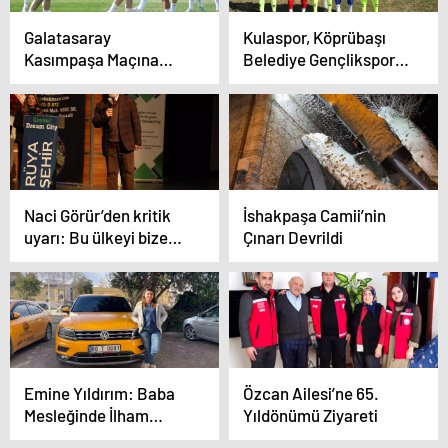
Galatasaray
Kulaspor, Köprübaşı
Kasımpaşa Maçına
Belediye Gençlikspor’u
Hazır
3-0 Mağlup Etti
Naci Görür’den kritik
İshakpaşa Camii’nin
uyarı: Bu ülkeyi bize
Çınarı Devrildi
yar etmezler
Emine Yıldırım: Baba
Özcan Ailesi’ne 65.
Mesleğinde İlham
Yıldönümü Ziyareti
Veren Kadın