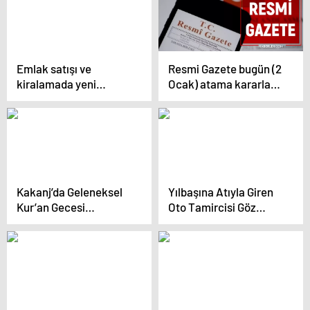
Emlak satışı ve
Resmi Gazete bugün (2
kiralamada yeni
Ocak) atama kararları
dönem
neler? Resmi Gazete
atama kararları 2025!
Kakanj’da Geleneksel
Yılbaşına Atıyla Giren
Kur’an Gecesi
Oto Tamircisi Göz
Düzenlendi
Doldurdu