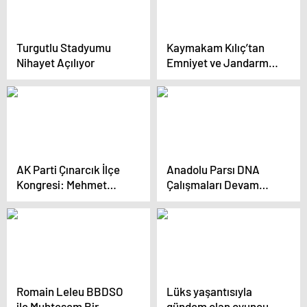
Turgutlu Stadyumu
Kaymakam Kılıç’tan
Nihayet Açılıyor
Emniyet ve Jandarma
Ziyareti
AK Parti Çınarcık İlçe
Anadolu Parsı DNA
Kongresi: Mehmet
Çalışmaları Devam
Özalp Yeniden Başkan
Ediyor
Seçildi
Romain Leleu BBDSO
Lüks yaşantısıyla
ile Muhteşem Bir
gündem olan oyuncu,