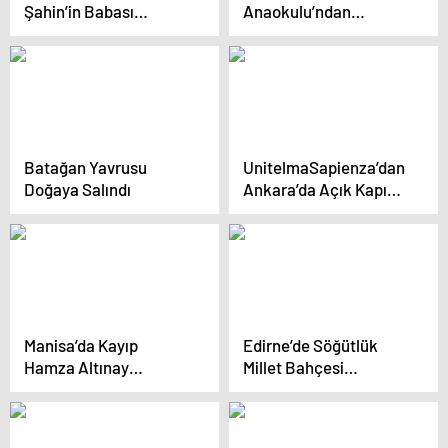
Şahin’in Babası
Anaokulu’ndan
Defnedildi
Askerlere Portakal
Gönderimi
Batağan Yavrusu
UnitelmaSapienza’dan
Doğaya Salındı
Ankara’da Açık Kapı
Günü Etkinliği
Manisa’da Kayıp
Edirne’de Söğütlük
Hamza Altınay
Millet Bahçesi
Uçurumda Ölü Bulundu
tamamlandı, temizlik
aşamasına geçildi