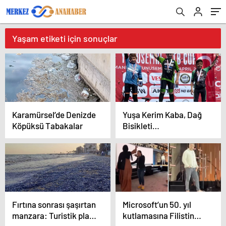
Yaşam etiketi için sonuçlar
Karamürsel’de Denizde
Yuşa Kerim Kaba, Dağ
Köpüksü Tabakalar
Bisikleti
Şampiyonasında
Türkiye Birincisi Oldu
Fırtına sonrası şaşırtan
Microsoft’un 50. yıl
manzara: Turistik plaj
kutlamasına Filistin