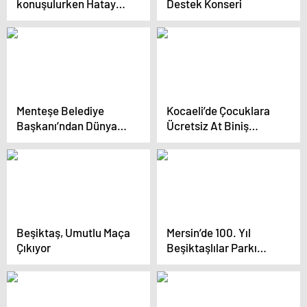
konuşulurken Hatay
Destek Konseri
sınırında Suriyeliler
memleketlerine
dönüyor
Menteşe Belediye
Kocaeli’de Çocuklara
Başkanı’ndan Dünya
Ücretsiz At Biniş
Engelliler Günü Mesajı
Eğitimi
Beşiktaş, Umutlu Maça
Mersin’de 100. Yıl
Çıkıyor
Beşiktaşlılar Parkı
Açıldı