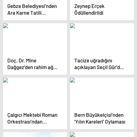
Gebze Belediyesi’nden
Zeynep Erçek
Ara Karne Tatili
Ödüllendirildi
Etkinlikleri
Doç. Dr. Mine
Tacize uğradığını
Dağgez’den rahim ağzı
açıklayan Seçil Gür’den
kanserine dair uyarılar
yeni hamle!
Çalgıcı Mektebi Roman
Bern Büyükelçisi’nden
Orkestrası’ndan
‘Yılın Kareleri’ Oylaması
Unutulmaz Konser