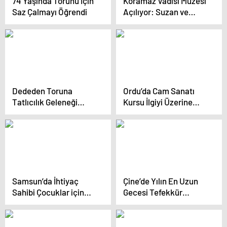
74 Yaşında Torunu İçin
Koramaz Vadisi Müzesi
Saz Çalmayı Öğrendi
Açılıyor: Suzan ve
Oğuz’un Aşkı
Sergilenecek
Dededen Toruna
Ordu’da Cam Sanatı
Tatlıcılık Geleneği
Kursu İlgiyi Üzerine
Sürüyor
Topluyor
Samsun’da İhtiyaç
Çine’de Yılın En Uzun
Sahibi Çocuklar için
Gecesi Tefekkür
Hamsi Şenliği
Programı Düzenlendi
Düzenlendi