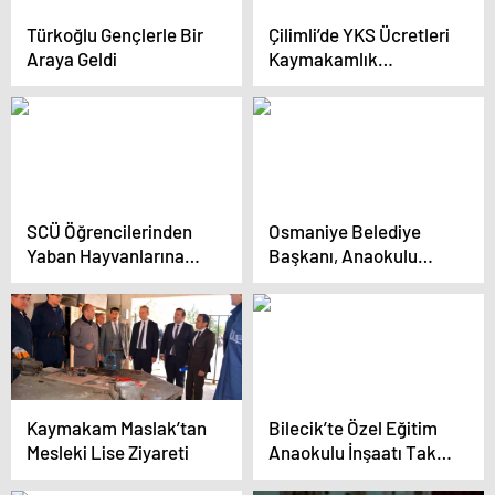
Türkoğlu Gençlerle Bir
Çilimli’de YKS Ücretleri
Araya Geldi
Kaymakamlık
Tarafından
Karşılanacak
SCÜ Öğrencilerinden
Osmaniye Belediye
Yaban Hayvanlarına
Başkanı, Anaokulu
Destek
Öğrencilerine Kar
Getirdi
Kaymakam Maslak’tan
Bilecik’te Özel Eğitim
Mesleki Lise Ziyareti
Anaokulu İnşaatı Takip
Ediliyor