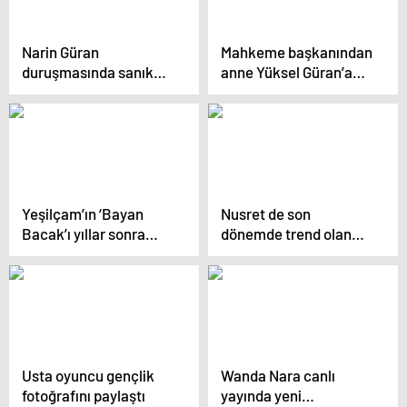
Narin Güran
Mahkeme başkanından
duruşmasında sanık
anne Yüksel Güran’a
sandalyesine çıkan
zor soru: Narin
anneden ilk sözler
öldürülmeden önce ne
gördü?
Yeşilçam’ın ‘Bayan
Nusret de son
Bacak’ı yıllar sonra
dönemde trend olan
itiraf etti: O isim kibrit
Dubai çikolatası
çöpü yiyerek intihara
üretmeye başladı
kalkıştı
Usta oyuncu gençlik
Wanda Nara canlı
fotoğrafını paylaştı
yayında yeni