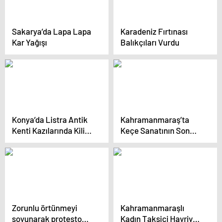
Sakarya’da Lapa Lapa
Karadeniz Fırtınası
Kar Yağışı
Balıkçıları Vurdu
Konya’da Listra Antik
Kahramanmaraş’ta
Kenti Kazılarında Kilise
Keçe Sanatının Son
ve Mezarlar Ortaya
Temsilcisi: Hayri
Çıktı
Geceyatar
Zorunlu örtünmeyi
Kahramanmaraşlı
soyunarak protesto
Kadın Taksici Hayriye