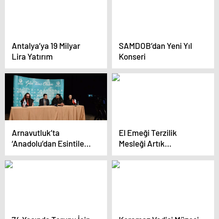
Antalya’ya 19 Milyar
SAMDOB’dan Yeni Yıl
Lira Yatırım
Konseri
Arnavutluk’ta
El Emeği Terzilik
‘Anadolu’dan Esintiler’
Mesleği Artık
Konseri Düzenlendi
Konfeksiyona Yenik
Düşüyor