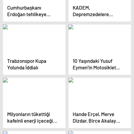
Cumhurbaşkanı
KADEM,
Erdoğan tehlikeye
Depremzedelere
dikkat çekti:
Destek Olmaya Devam
Nüfusumuz düşüyor
Ediyor
Trabzonspor Kupa
10 Yaşındaki Yusuf
Yolunda İddialı
Eymen’in Motosiklet
Tutkusu
Milyonların tükettiği
Hande Erçel, Merve
kafeinli enerji içeceği
Dizdar, Birce Akalay…
içen kadın sporcunun
Ünlü isimlerden Ayşe
kalbi durdu
Barım’a destek