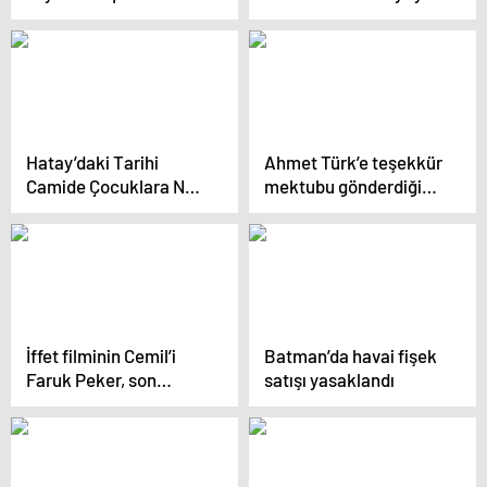
eden İranlı kadından
Telek’in Hikayesi
haber var
Hatay’daki Tarihi
Ahmet Türk’e teşekkür
Camide Çocuklara Ney
mektubu gönderdiği
Dersi
ortaya çıkan Soylu:
Özür dileriz
İffet filminin Cemil’i
Batman’da havai fişek
Faruk Peker, son
satışı yasaklandı
haliyle şaşırttı