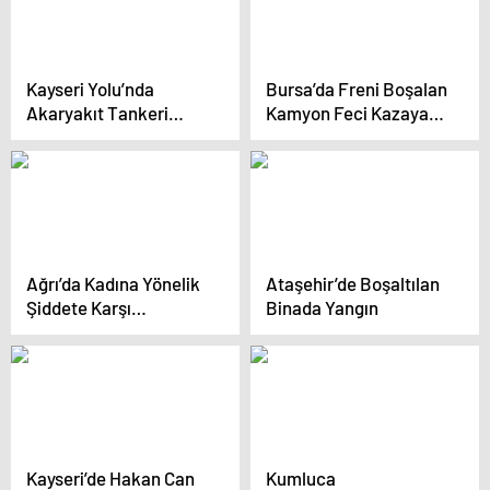
Kayseri Yolu’nda
Bursa’da Freni Boşalan
Akaryakıt Tankeri
Kamyon Feci Kazaya
Devrildi: Sürücü
Neden Oldu
Yaralandı
Ağrı’da Kadına Yönelik
Ataşehir’de Boşaltılan
Şiddete Karşı
Binada Yangın
Farkındalık Yürüyüşü
Düzenlendi
Kayseri’de Hakan Can
Kumluca