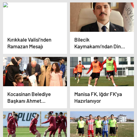
Kırıkkale Valisi’nden
Bilecik
Ramazan Mesajı
Kaymakamı’ndan Dini
Günlerde Dilencilere
Karşı Uyarı
Kocasinan Belediye
Manisa FK, Iğdır FK’ya
Başkanı Ahmet
Hazırlanıyor
Çolakbayrakdar, Yetim
Çocuklarla İftar Yaptı