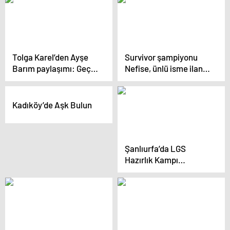
Tolga Karel’den Ayşe
Survivor şampiyonu
Barım paylaşımı: Geç
Nefise, ünlü isme ilan-ı
kalınmış bir operasyon
aşk etti: Flört teklifi
alsam boşanırım
Kadıköy’de Aşk Bulun
Şanlıurfa’da LGS
Hazırlık Kampı
Düzenlendi