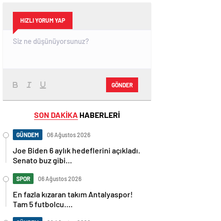
HIZLI YORUM YAP
GÖNDER
SON DAKİKA
HABERLERİ
GÜNDEM
06 Ağustos 2026
Joe Biden 6 aylık hedeflerini açıkladı.
Senato buz gibi…
SPOR
06 Ağustos 2026
En fazla kızaran takım Antalyaspor!
Tam 5 futbolcu….