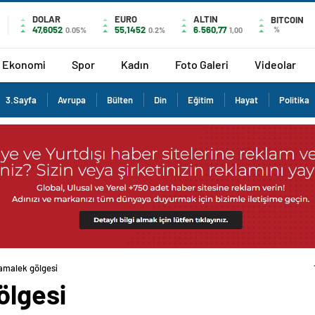
DOLAR
EURO
ALTIN
BITCOIN
47,6052
55,1452
6.560,77
%
0.05%
0.2%
1,00
Ekonomi
Spor
Kadın
Foto Galeri
Videolar
3.Sayfa
Avrupa
Bülten
Din
Eğitim
Hayat
Politika
amalek gölgesi
ölgesi