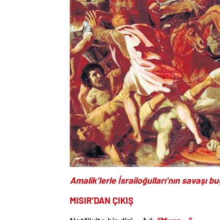
Amalik’lerle İsrailoğulları’nın savaşı 
MISIR’DAN ÇIKIŞ