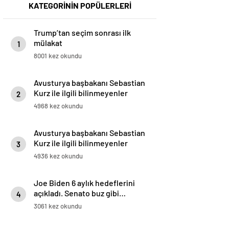
KATEGORİNİN POPÜLERLERİ
Trump’tan seçim sonrası ilk
mülakat
1
8001 kez okundu
Avusturya başbakanı Sebastian
Kurz ile ilgili bilinmeyenler
2
4968 kez okundu
Avusturya başbakanı Sebastian
Kurz ile ilgili bilinmeyenler
3
4936 kez okundu
Joe Biden 6 aylık hedeflerini
açıkladı. Senato buz gibi…
4
3061 kez okundu