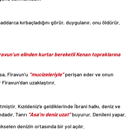
 gaddarca kırbaçladığını görür, duygulanır, onu öldürür.
Firavun’un elinden kurtar bereketli Kenan topraklarına
sa, Firavun’u
“mucizeleriyle”
perişan eder ve onun
r Firavun’dan uzaklaştırır.
iştir. Kızıldeniz’e geldiklerinde İbrani halkı, deniz ve
mdadır. Tanrı
“Asa’nı deniz uzat”
buyurur. Denileni yapar.
ükselen denizin ortasında bir yol açılır.