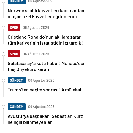
GÜNDEM
06 Ağustos 2026
Norweç silahlı kuvvetleri kadınlardan
oluşan özel kuvvetler eğitimlerini
başlattı.
SPOR
06 Ağustos 2026
Cristiano Ronaldo’nun akıllara zarar
tüm kariyerinin istatistiğini çıkardık !
SPOR
06 Ağustos 2026
Galatasaray’a kötü haber! Monaco’dan
flaş Onyekuru kararı.
GÜNDEM
06 Ağustos 2026
Trump’tan seçim sonrası ilk mülakat
GÜNDEM
06 Ağustos 2026
Avusturya başbakanı Sebastian Kurz
ile ilgili bilinmeyenler