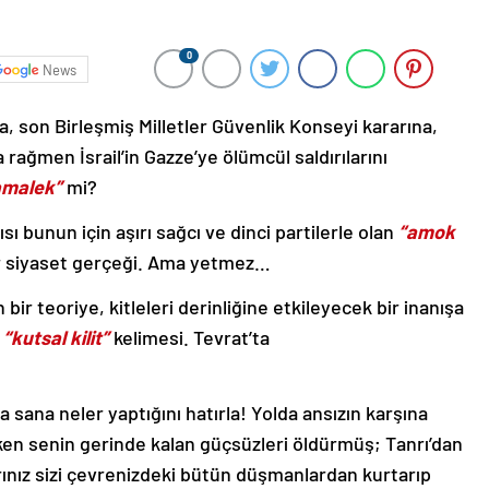
0
News
na, son Birleşmiş Milletler Güvenlik Konseyi kararına,
ğmen İsrail’in Gazze’ye ölümcül saldırılarını
amalek”
mi?
bunun için aşırı sağcı ve dinci partilerle olan
“amok
ir siyaset gerçeği. Ama yetmez…
n bir teoriye, kitleleri derinliğine etkileyecek bir inanışa
n
“kutsal kilit”
kelimesi. Tevrat’ta
da sana neler yaptığını hatırla! Yolda ansızın karşına
yken senin gerinde kalan güçsüzleri öldürmüş; Tanrı’dan
ınız sizi çevrenizdeki bütün düşmanlardan kurtarıp