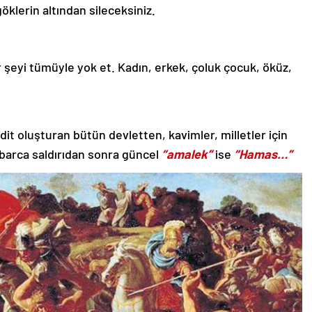
öklerin altından sileceksiniz.
er şeyi tümüyle yok et. Kadın, erkek, çoluk çocuk, öküz,
hdit oluşturan bütün devletten, kavimler, milletler için
arbarca saldırıdan sonra güncel
“amalek”
ise
“Hamas…”