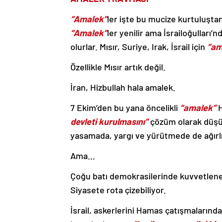
“Amalek”
ler işte bu mucize kurtuluştan
“Amalek”
ler yenilir ama İsrailoğulları
olurlar. Mısır, Suriye, Irak, İsrail için
“am
Özellikle Mısır artık değil.
İran, Hizbullah hala amalek.
7 Ekim’den bu yana öncelikli
“amalek”
H
devleti kurulmasını”
çözüm olarak düşün
yasamada, yargı ve yürütmede de ağırlı
Ama…
Çoğu batı demokrasilerinde kuvvetlen
Siyasete rota çizebiliyor.
İsrail, askerlerini Hamas çatışmalarında