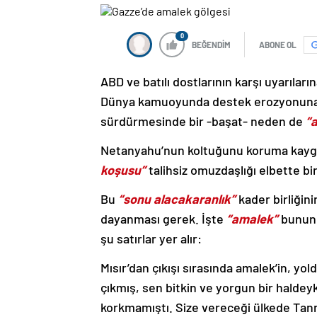
0
BEĞENDİM
ABONE OL
ABD ve batılı dostlarının karşı uyarıları
Dünya kamuoyunda destek erozyonuna ra
sürdürmesinde bir -başat- neden de
“
Netanyahu’nun koltuğunu koruma kaygısı 
koşusu”
talihsiz omuzdaşlığı elbette b
Bu
“sonu alacakaranlık”
kader birliğini
dayanması gerek. İşte
“amalek”
bunu
şu satırlar yer alır:
Mısır’dan çıkışı sırasında amalek’in, yol
çıkmış, sen bitkin ve yorgun bir halde
korkmamıştı. Size vereceği ülkede Tanr