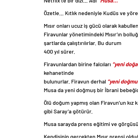
Netflix’te bir dizi… Adı
“Musa…”
Özetle… Kıtlık nedeniyle Kudüs ve yöres
Mısır onları ucuz iş gücü olarak kabulle
Firavunlar yönetimindeki Mısır’ın bolluğ
şartlarda çalıştırılırlar. Bu durum
400 yıl sürer.
Firavunlardan birine falcıları
“yeni doğa
kehanetinde
bulunurlar. Firavun derhal
“yeni doğmuş
Musa da yeni doğmuş bir İbrani bebeğidir
Ölü doğum yapmış olan Firavun’un kız ka
gibi Saray’a götürür.
Musa sarayda prens eğitimi ve görgüsüy
Kendisinin gerçekten Mısır prensi old