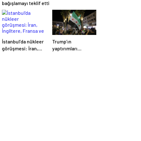
bağışlamayı teklif etti
İstanbul’da nükleer
Trump’ın
görüşmesi: İran,
yaptırımları
İngiltere, Fransa ve
kaldırma kararı
Almanya buluşacak
Suriye’de kutlandı