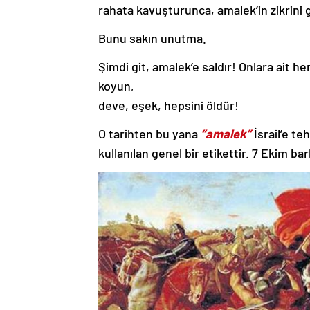
rahata kavuşturunca, amalek’in zikrini g
Bunu sakın unutma.
Şimdi git, amalek’e saldır! Onlara ait h
koyun,
deve, eşek, hepsini öldür!
O tarihten bu yana
“amalek”
İsrail’e te
kullanılan genel bir etikettir. 7 Ekim b