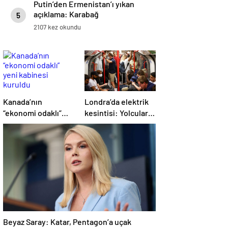
Putin’den Ermenistan’ı yıkan
açıklama: Karabağ
5
Azerbaycan’ın ayrılmaz bir
2107 kez okundu
parçasıdır!
Kanada’nın
Londra’da elektrik
“ekonomi odaklı”
kesintisi: Yolcular
yeni kabinesi
metroda mahsur
kuruldu
kaldı
Beyaz Saray: Katar, Pentagon’a uçak