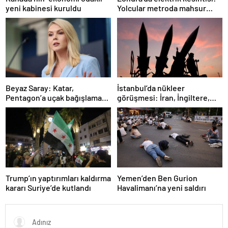
Yolcular metroda mahsur
yeni kabinesi kuruldu
kaldı
İstanbul’da nükleer
Beyaz Saray: Katar,
görüşmesi: İran, İngiltere,
Pentagon’a uçak bağışlamayı
Fransa ve Almanya buluşacak
teklif etti
Trump’ın yaptırımları kaldırma
Yemen’den Ben Gurion
kararı Suriye’de kutlandı
Havalimanı’na yeni saldırı