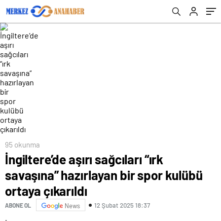
95 okunma
İngiltere’de aşırı sağcıları “ırk
savaşına” hazırlayan bir spor kulübü
ortaya çıkarıldı
12 Şubat 2025 18:37
ABONE OL
News