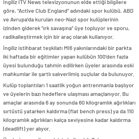
İngiliz ITV News televizyonunun elde ettiği bilgilere
göre, “Active Club England” adındaki spor kulübü, ABD
ve Avrupa’da kurulan neo-Nazi spor kulüplerinin
izinden giderek “ırk savaşına” üye topluyor ve sporu,
radikalleştirmek için bir araç olarak kullanıyor.
İngiliz istihbarat teşkilatı MI6 yakınlarındaki bir parkta
iki haftada bir eğitimler yapan kulübün 100’den fazla
üyesi bulunduğu tahmin edilirken üyeler arasında eski
mahkumlar ile şartlı salıverilmiş suçlular da bulunuyor.
Kulüp toplantıları 1 saatlik yoğun antrenmanla başlıyor
ve üyelerin bazı hedeflere ulaşması amaçlanıyor. Bu
amaçlar arasında 6 ay sonunda 60 kilogramlık ağırlıkları
sırtüstü yatarken kaldırma (flat bench press) ya da 110
kilogramlık ağırlıkları kalça seviyesine kadar kaldırma
(deadlift) yer alıyor.