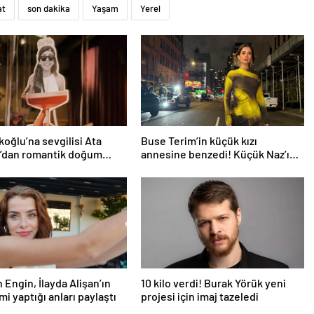
at
son dakika
Yaşam
Yerel
rkoğlu’na sevgilisi Ata
Buse Terim’in küçük kızı
z’dan romantik doğum
annesine benzedi! Küçük Naz’ın
rprizi
son haline yorum yağdı
 Engin, İlayda Alişan’ın
10 kilo verdi! Burak Yörük yeni
imi yaptığı anları paylaştı
projesi için imaj tazeledi