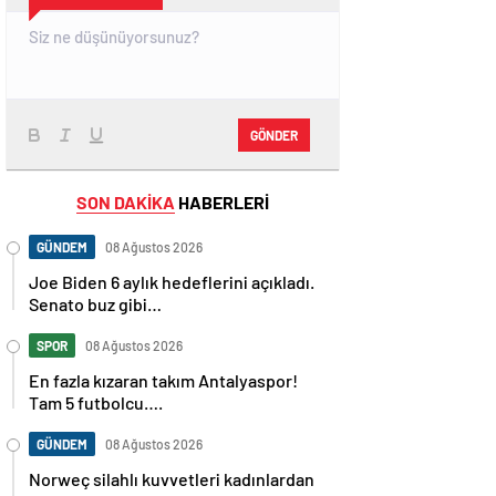
GÖNDER
SON DAKİKA
HABERLERİ
GÜNDEM
08 Ağustos 2026
Joe Biden 6 aylık hedeflerini açıkladı.
Senato buz gibi…
SPOR
08 Ağustos 2026
En fazla kızaran takım Antalyaspor!
Tam 5 futbolcu….
GÜNDEM
08 Ağustos 2026
Norweç silahlı kuvvetleri kadınlardan