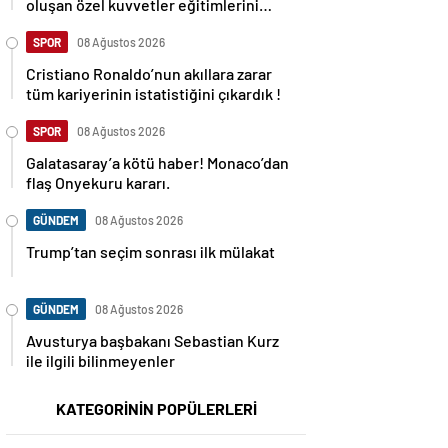
oluşan özel kuvvetler eğitimlerini
başlattı.
SPOR
08 Ağustos 2026
Cristiano Ronaldo’nun akıllara zarar
tüm kariyerinin istatistiğini çıkardık !
SPOR
08 Ağustos 2026
Galatasaray’a kötü haber! Monaco’dan
flaş Onyekuru kararı.
GÜNDEM
08 Ağustos 2026
Trump’tan seçim sonrası ilk mülakat
GÜNDEM
08 Ağustos 2026
Avusturya başbakanı Sebastian Kurz
ile ilgili bilinmeyenler
KATEGORİNİN POPÜLERLERİ