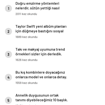
Doğru emzirme yöntemleri
nelerdir, sütün yettiği nasıl
1
anlaşılır?
2011 kez okundu
Taylor Swift yeni albüm planları
için düğmeye bastığını sosyal
2
medyadan duyurdu!
1689 kez okundu
Takı ve makyaj uyumuna trend
örnekleri sizler için derledik.
3
1626 kez okundu
Bu kış kombinlere doyacağınız
onlarca model ve onlarca detay.
4
1559 kez okundu
Annelik duygusunun ortak
tanımı diyebileceğimiz 10 başlık.
5