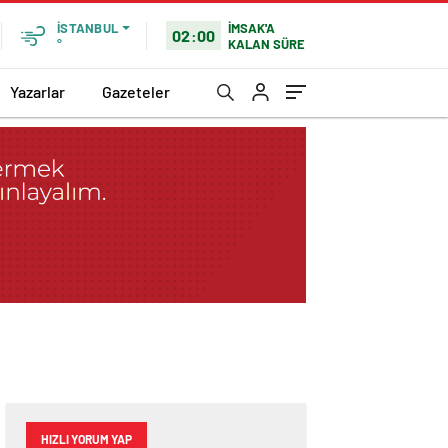
İMSAK'A
İSTANBUL
02:00
KALAN SÜRE
°
Yazarlar
Gazeteler
HIZLI YORUM YAP