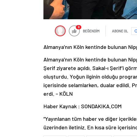
0
BEĞENDİM
ABONE OL
Almanya’nın Köln kentinde bulunan Nippe
Almanya’nın Köln kentinde bulunan Nipp
Şerif ziyarete açıldı. Sakal-ı Şerif’i 
oluşturdu. Yoğun ilginin olduğu program
içerisinde selamlarken, dualar edildi. 
erdi. – KÖLN
Haber Kaynak : SONDAKIKA.COM
“Yayınlanan tüm haber ve diğer içerikler i
üzerinden iletiniz. En kısa süre içerisin