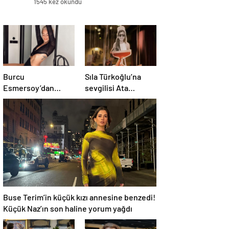
1545 kez okundu
Burcu
Sıla Türkoğlu’na
Esmersoy’dan
sevgilisi Ata
samimi açıklama:
Ayyıldız’dan
“Kusurlarımı
romantik doğum
seviyorum”
günü sürprizi
Buse Terim’in küçük kızı annesine benzedi!
Küçük Naz’ın son haline yorum yağdı