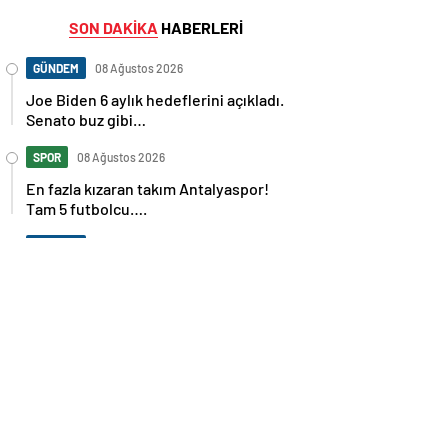
SON DAKİKA
HABERLERİ
GÜNDEM
08 Ağustos 2026
Joe Biden 6 aylık hedeflerini açıkladı.
Senato buz gibi…
SPOR
08 Ağustos 2026
En fazla kızaran takım Antalyaspor!
Tam 5 futbolcu….
GÜNDEM
08 Ağustos 2026
Norweç silahlı kuvvetleri kadınlardan
oluşan özel kuvvetler eğitimlerini
başlattı.
SPOR
08 Ağustos 2026
Cristiano Ronaldo’nun akıllara zarar
tüm kariyerinin istatistiğini çıkardık !
SPOR
08 Ağustos 2026