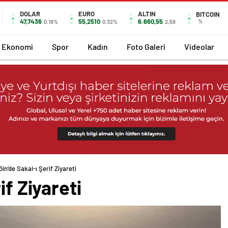
DOLAR
EURO
ALTIN
BITCOIN
47,7436
55,2510
6.660,55
%
0.18%
0.32%
2,59
Ekonomi
Spor
Kadın
Foto Galeri
Videolar
öln’de Sakal-ı Şerif Ziyareti
if Ziyareti