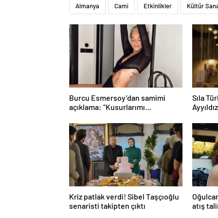
Almanya
Cami
Etkinlikler
Kültür San
Burcu Esmersoy’dan samimi
Sıla Tü
açıklama: “Kusurlarımı
Ayyıldı
seviyorum”
günü sü
Kriz patlak verdi! Sibel Taşçıoğlu
Oğulcan
senaristi takipten çıktı
atış tal