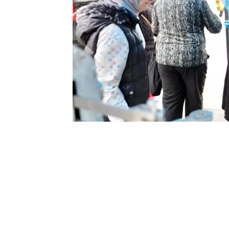
0
BEĞENDİM
ABONE OL
Didim Belediyesi tarafından Kadir Geces
vatandaşların ilgisi yoğun oldu.