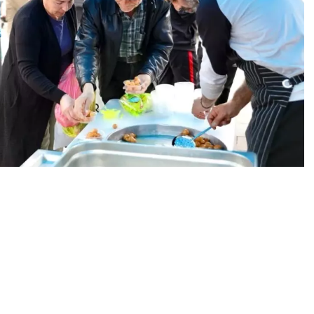
0
News
i dolayısıyla gerçekleştirilen lokma hayrına