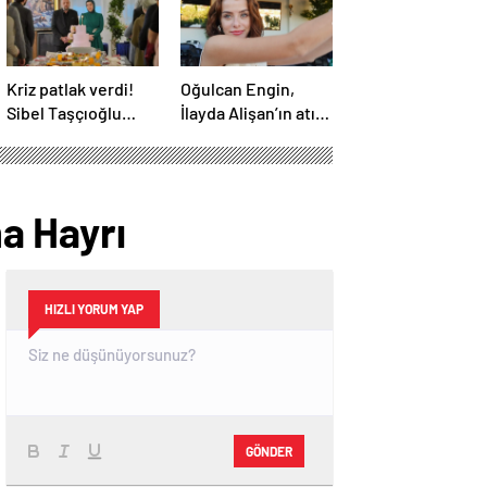
Kriz patlak verdi!
Oğulcan Engin,
Sibel Taşçıoğlu
İlayda Alişan’ın atış
senaristi takipten
talimi yaptığı anları
çıktı
paylaştı
a Hayrı
HIZLI YORUM YAP
GÖNDER