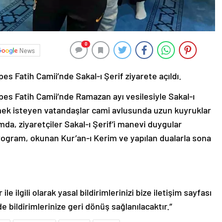
0
News
s Fatih Camii’nde Sakal-ı Şerif ziyarete açıldı.
es Fatih Camii’nde Ramazan ayı vesilesiyle Sakal-ı
görmek isteyen vatandaşlar cami avlusunda uzun kuyruklar
da, ziyaretçiler Sakal-ı Şerif’i manevi duygular
Program, okunan Kur’an-ı Kerim ve yapılan dualarla sona
le ilgili olarak yasal bildirimlerinizi bize iletişim sayfası
de bildirimlerinize geri dönüş sağlanılacaktır.”