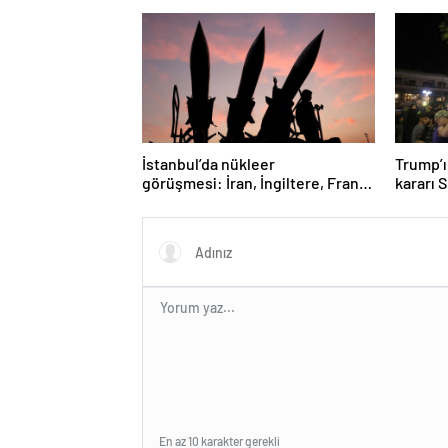
İstanbul’da nükleer
Trump’ı
görüşmesi: İran, İngiltere, Fransa
kararı 
ve Almanya buluşacak
En az 10 karakter gerekli