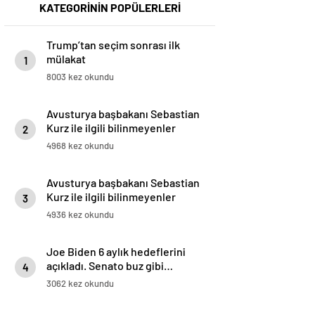
KATEGORİNİN POPÜLERLERİ
Trump’tan seçim sonrası ilk
mülakat
1
8003 kez okundu
Avusturya başbakanı Sebastian
Kurz ile ilgili bilinmeyenler
2
4968 kez okundu
Avusturya başbakanı Sebastian
Kurz ile ilgili bilinmeyenler
3
4936 kez okundu
Joe Biden 6 aylık hedeflerini
açıkladı. Senato buz gibi…
4
3062 kez okundu