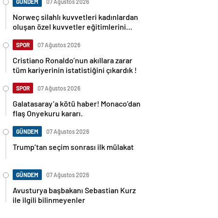
GÜNDEM
07 Ağustos 2026
Norweç silahlı kuvvetleri kadınlardan
oluşan özel kuvvetler eğitimlerini
başlattı.
SPOR
07 Ağustos 2026
Cristiano Ronaldo’nun akıllara zarar
tüm kariyerinin istatistiğini çıkardık !
SPOR
07 Ağustos 2026
Galatasaray’a kötü haber! Monaco’dan
flaş Onyekuru kararı.
GÜNDEM
07 Ağustos 2026
Trump’tan seçim sonrası ilk mülakat
GÜNDEM
07 Ağustos 2026
Avusturya başbakanı Sebastian Kurz
ile ilgili bilinmeyenler