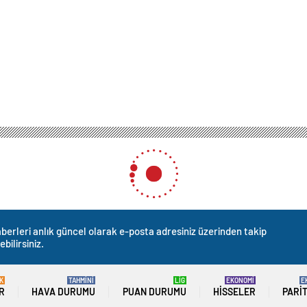
berleri anlık güncel olarak e-posta adresiniz üzerinden takip
ebilirsiniz.
K
TAHMİNİ
LİG
EKONOMİ
E
R
HAVA DURUMU
PUAN DURUMU
HISSELER
PARI