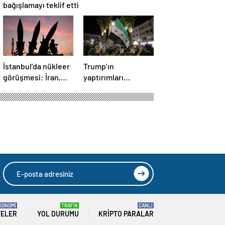
bağışlamayı teklif etti
İstanbul’da nükleer
Trump’ın
görüşmesi: İran,
yaptırımları
İngiltere, Fransa ve
kaldırma kararı
Almanya buluşacak
Suriye’de kutlandı
KONOMİ
TRAFİK
CANLI
TELER
YOL DURUMU
KRIPTO PARALAR