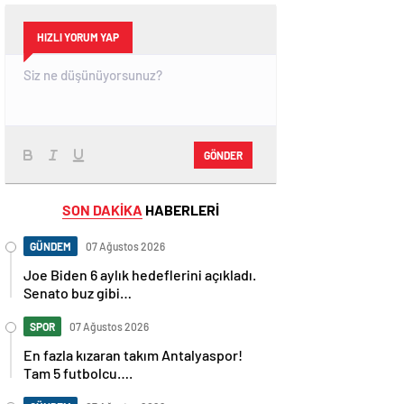
HIZLI YORUM YAP
GÖNDER
SON DAKİKA
HABERLERİ
GÜNDEM
07 Ağustos 2026
Joe Biden 6 aylık hedeflerini açıkladı.
Senato buz gibi…
SPOR
07 Ağustos 2026
En fazla kızaran takım Antalyaspor!
Tam 5 futbolcu….