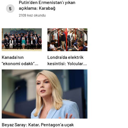
Putin’den Ermenistan’ı yıkan
açıklama: Karabağ
5
Azerbaycan’ın ayrılmaz bir
2109 kez okundu
parçasıdır!
Kanada’nın
Londra’da elektrik
“ekonomi odaklı”
kesintisi: Yolcular
yeni kabinesi
metroda mahsur
kuruldu
kaldı
Beyaz Saray: Katar, Pentagon’a uçak