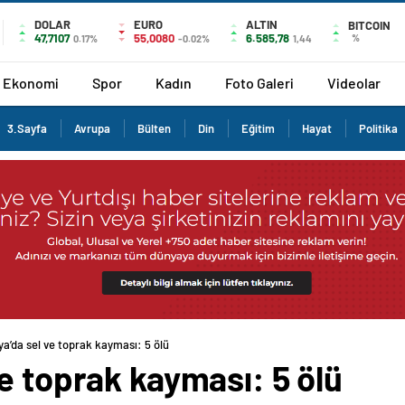
DOLAR
EURO
ALTIN
BITCOIN
47,7107
55,0080
6.585,78
%
0.17%
-0.02%
1,44
Ekonomi
Spor
Kadın
Foto Galeri
Videolar
3.Sayfa
Avrupa
Bülten
Din
Eğitim
Hayat
Politika
a’da sel ve toprak kayması: 5 ölü
e toprak kayması: 5 ölü