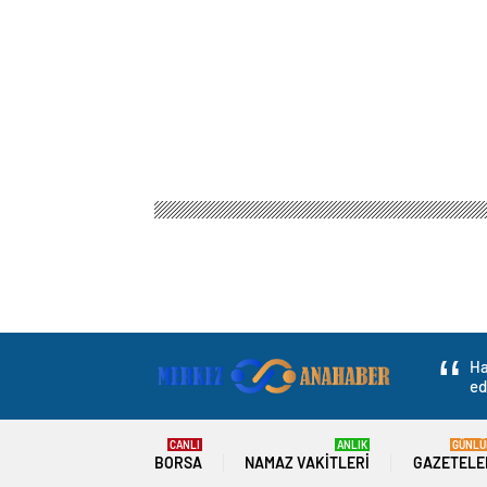
Ha
ed
CANLI
ANLIK
GÜNLÜ
BORSA
NAMAZ VAKITLERI
GAZETELE